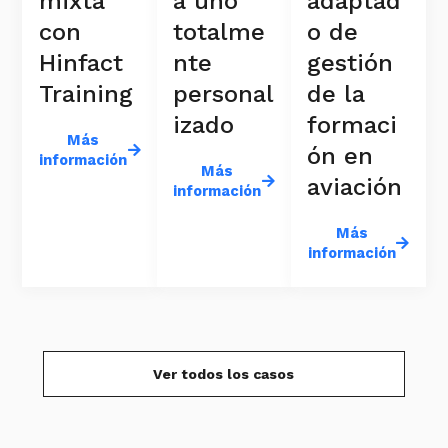
adaptad
mixta
a uno
o de
con
totalme
gestión
Hinfact
nte
de la
Training
personal
formaci
izado
Más
ón en
información
Más
aviación
información
Más
información
Ver todos los casos